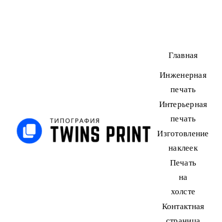
Skip
to
content
Главная
Инженерная
печать
Интерьерная
печать
Изготовление
наклеек
Печать
на
холсте
Контактная
страница